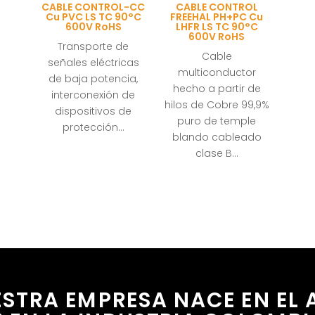
CABLE CONTROL-CC
CABLE CONTROL
Cu PVC LS TC 90°C
FREEHAL PH+PC Cu
600V RoHS
LHFR LS TC 90°C
600V RoHS
Transporte de
Cable
señales eléctricas
multiconductor
de baja potencia,
hecho a partir de
interconexión de
hilos de Cobre 99,9%
dispositivos de
puro de temple
protección…
blando cableado
clase B…
STRA EMPRESA NACE EN EL